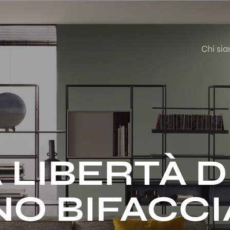
Chi si
 LIBERTÀ 
O BIFACCI