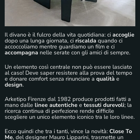
Il divano è il fulcro della vita quotidiana: ci
accoglie
dopo una lunga giornata, ci
riscalda
quando ci
accoccoliamo mentre guardiamo un film e ci
accompagna
nelle serate con gli amici di sempre.
Un elemento così centrale non può essere lasciato
al caso! Deve saper resistere alla prova del tempo
e donare comfort senza rinunciare a
qualità
e
design
.
Arketipo Firenze dal 1982 produce prodotti fatti a
mano dalle
linee
autentiche
e
tessuti
durevoli
; la
ricerca continua di perfezione rende difficile
scegliere un unico elemento iconico tra le loro linee.
Ecco quindi che tra i tanti, vince la novità:
Close To
Me
, del designer Mauro Lipparini, trasmette un